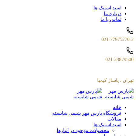
اسید استیک ها
درباره ما
تماس با ما
021-77975770-2
021-33879500
تهران ، پاساژ کیمیا
خانه
فروشگاه پارس مهر شیمی شایسته
مقالات
اسید استیک ها
محصولات موجود در انبارها