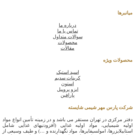
میانبرها
درباره ما
تماس با ما
سوالات متداول
محصولات
مقالات
محصولات ویژه
اسید استیک
کربنات سدیم
استون
ایزو پروپیل
پارافین
شرکت پارس مهر شیمی شایسته
دفتر مرکزی در تهران مستقر می باشد و در زمینه تأمین انواع مواد
اولیه شیمیایی، مواد اولیه غذایی (افزودنیهای غذایی شامل
استابیلایزرها، امولسیفایرها، مواد نگهدارنده و …) و طیف وسیعی از