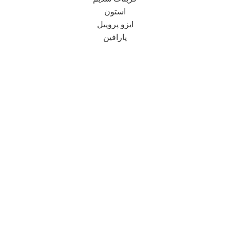
استون
ایزو پروپیل
پارافین
شرکت پارس مهر شیمی شایسته
دفتر مرکزی در تهران مستقر می باشد و در زمینه تأمین انواع
مواد اولیه شیمیایی، مواد اولیه غذایی (افزودنیهای غذایی شامل
استابیلایزرها، امولسیفایرها، مواد نگهدارنده و …) و طیف وسیعی
از مواد شیمیایی موردنیاز صنایع غذایی، دارویی، چرمسازی و
نساجی، آرایشی و بهداشتی، کودها و سموم کشاورزی و رنگ و
رزین فعالیت دارد.