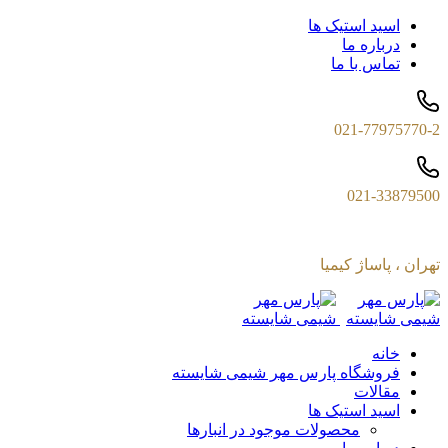
اسید استیک ها
درباره ما
تماس با ما
021-77975770-2
021-33879500
تهران ، پاساژ کیمیا
خانه
فروشگاه پارس مهر شیمی شایسته
مقالات
اسید استیک ها
محصولات موجود در انبارها