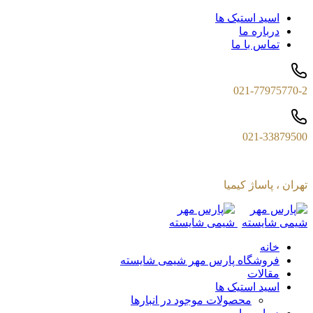
اسید استیک ها
درباره ما
تماس با ما
021-77975770-2
021-33879500
تهران ، پاساژ کیمیا
خانه
فروشگاه پارس مهر شیمی شایسته
مقالات
اسید استیک ها
محصولات موجود در انبارها