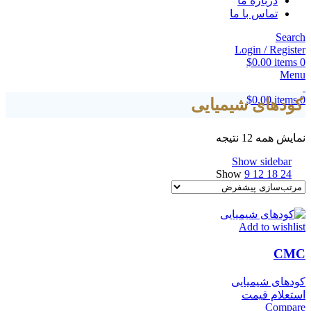
درباره ما
تماس با ما
Search
Login / Register
$
0.00
items
0
Menu
$
0.00
items
0
کودهای شیمیایی
نمایش همه 12 نتیجه
Show sidebar
Show
9
12
18
24
Add to wishlist
CMC
کودهای شیمیایی
استعلام قیمت
Compare