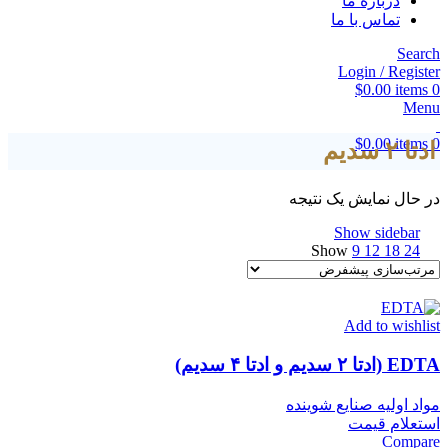
درباره ما
تماس با ما
Search
Login / Register
$
0.00
items
0
Menu
$
0.00
items
0
ادتا ۲ سدیم
در حال نمایش یک نتیجه
Show sidebar
Show
9
12
18
24
Add to wishlist
EDTA (ادتا ۲ سدیم و ادتا ۴ سدیم)
مواد اولیه صنایع شوینده
استعلام قیمت
Compare