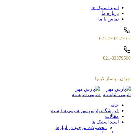
اسید استیک ها
درباره ما
تماس با ما
021-77975770-2
021-33879500
تهران ، پاساژ کیمیا
خانه
فروشگاه پارس مهر شیمی شایسته
مقالات
اسید استیک ها
محصولات موجود در انبارها