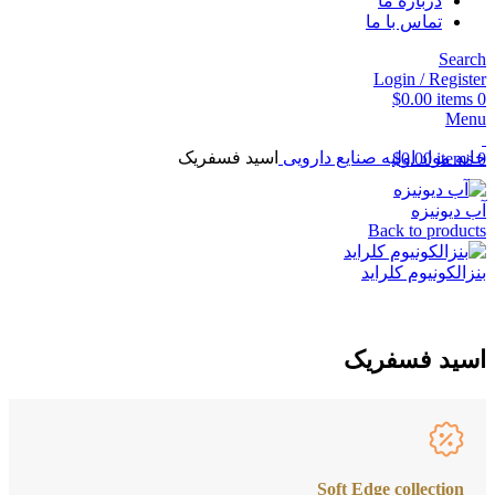
درباره ما
تماس با ما
Search
Login / Register
$
0.00
items
0
Menu
خانه
مواد اولیه صنایع دارویی
اسید فسفریک
$
0.00
items
0
آب دیونیزه
Back to products
بنزالکونیوم کلراید
اسید فسفریک
Soft Edge collection