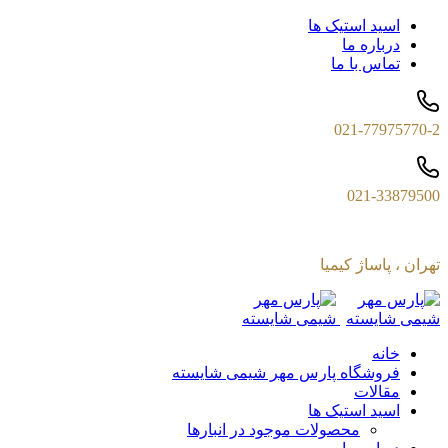
اسید استیک ها
درباره ما
تماس با ما
021-77975770-2
021-33879500
تهران ، پاساژ کیمیا
خانه
فروشگاه پارس مهر شیمی شایسته
مقالات
اسید استیک ها
محصولات موجود در انبارها