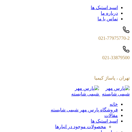
اسید استیک ها
درباره ما
تماس با ما
021-77975770-2
021-33879500
تهران ، پاساژ کیمیا
خانه
فروشگاه پارس مهر شیمی شایسته
مقالات
اسید استیک ها
محصولات موجود در انبارها