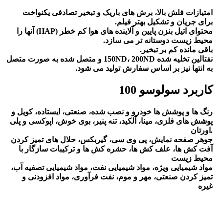
امتیازات فلش بالا، برش های باریک و تبخیر تصادفی یکنواخت
برای جریان و تشکیل بهتر فیلم.
محتوای اتیل بنزن پایین و آلاینده های هوا کم خطر (HAP) آنها را
محیط زیست دوستانه تر می سازد.
باقی مانده کم بر تبخیر.
نفتالین تخلیه شده 150ND، 200ND و متصل شده به صورت متصل
به انتها نیز بر اساس سفارش تولید می شود.
کاربرد سولوسو 100
رنگ ها و پوشش ها خودرو و نصب شده، صنعتی، ایستاده، کویل و
پوشش های فلزی، مینا، آلکید، تنه پنیر، بوی خوش، اپوکسی و پلی
اورتان.
جوهر صفحه نمایش، پی وی سی، گیربکس، حلال های تمیز کردن
آفت کش ها، علف کش ها، حشره کش ها و ترکیبات سازگار با
محیط زیست
مواد شیمیایی ویژه، مواد شیمیایی نفت، مواد شیمیایی تصفیه آب،
تمیز کردن صنعتی، مهر و موم، نفت فرآوری، مواد افزودنی و
غیره